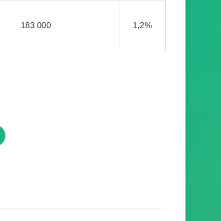
183 000
1,2%
TVProgramme respecte votre