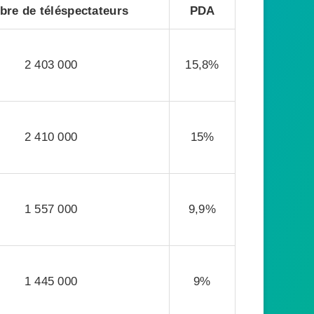
re de téléspectateurs
PDA
2 403 000
15,8%
2 410 000
15%
1 557 000
9,9%
1 445 000
9%