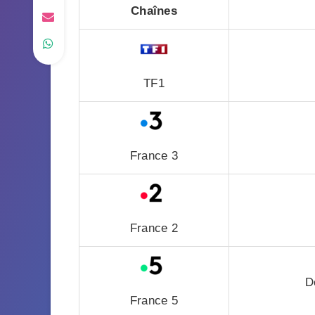
Chaînes
TF1
France 3
France 2
D
France 5