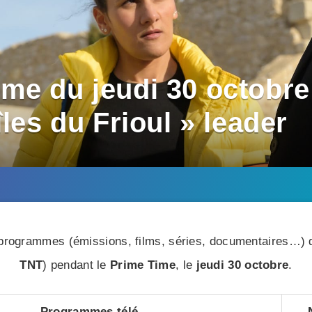
me du jeudi 30 octobre 
îles du Frioul » leader
rogrammes (émissions, films, séries, documentaires…) di
TNT
) pendant le
Prime Time
, le
jeudi 30 octobre
.
Programmes télé