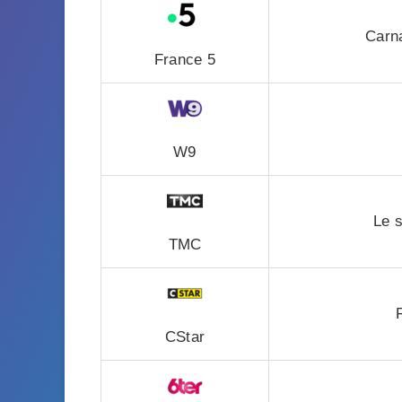
Carna
France 5
W9
Le s
TMC
CStar