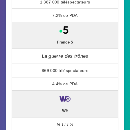
1 387 000
7.2%
France 5
La guerre des trônes
869 000
4.4%
W9
N.C.I.S