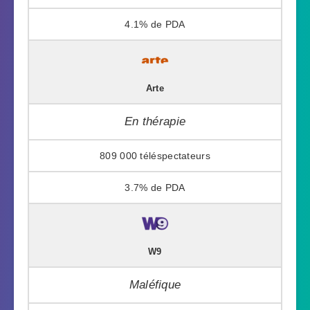
4.1%
Arte
En thérapie
809 000
3.7%
W9
Maléfique