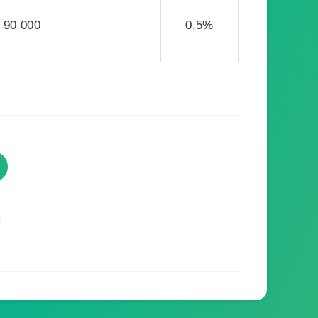
90 000
0,5%
TVProgramme respecte votre
vie privée