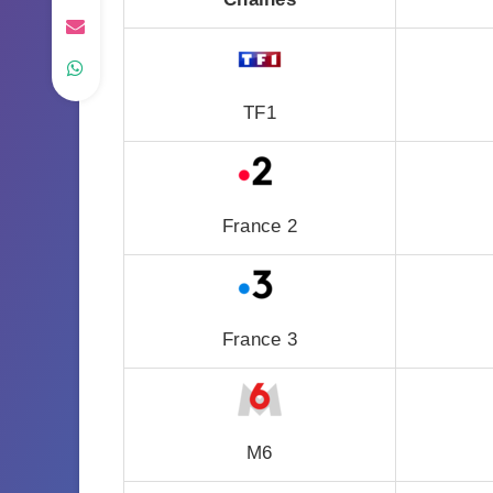
TF1
France 2
France 3
M6