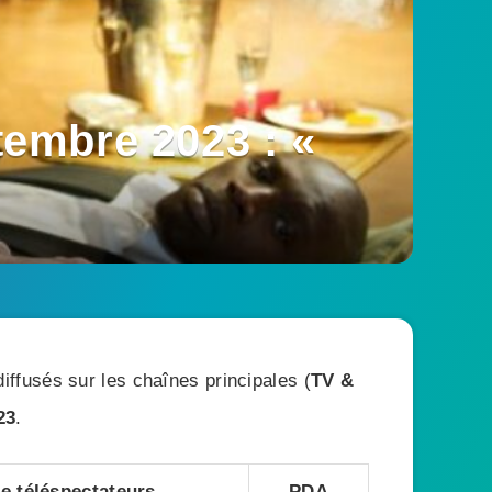
embre 2023 : «
ffusés sur les chaînes principales (
TV &
23
.
 téléspectateurs
PDA