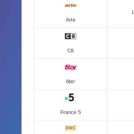
Arte
C8
6ter
France 5