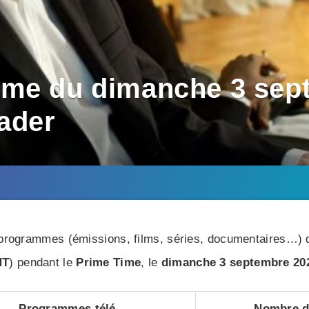
ime du dimanche 3 sept
eader
rogrammes (émissions, films, séries, documentaires…) di
NT
) pendant le
Prime Time
, le
dimanche 3 septembre 20
Programmes télé
Nombre de