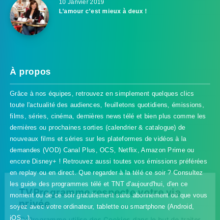
10 Janvier 2019
L’amour c’est mieux à deux !
À propos
Grâce à nos équipes, retrouvez en simplement quelques clics
toute l'actualité des audiences, feuilletons quotidiens, émissions,
films, séries, cinéma, dernières news télé et bien plus comme les
dernières ou prochaines sorties (calendrier & catalogue) de
nouveaux films et séries sur les plateformes de vidéos à la
demandes (VOD) Canal Plus, OCS, Netflix, Amazon Prime ou
encore Disney+ ! Retrouvez aussi toutes vos émissions préférées
en replay ou en direct. Que regarder à la télé ce soir ? Consultez
les guide des programmes télé et TNT d'aujourd'hui, d'en ce
TVProgramme respecte votre vie
moment ou de ce soir gratuitement sans abonnement où que vous
privée
soyez avec votre ordinateur, tablette ou smartphone (Android,
iOS...).
TVProgramme utilise des Cookies dans le but de traiter