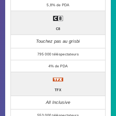
5,8%
C8
Touchez pas au grisbi
795 000
4%
TFX
All Inclusive
553 000