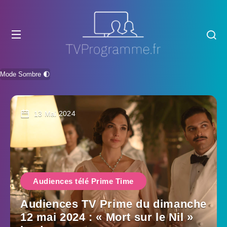
Mode Sombre 🌓
13 Mai 2024
Audiences télé Prime Time
Audiences TV Prime du dimanche
12 mai 2024 : « Mort sur le Nil »