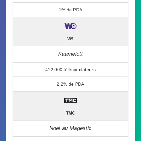
1%
W9
Kaamelott
412 000
2.2%
TMC
Noel au Magestic