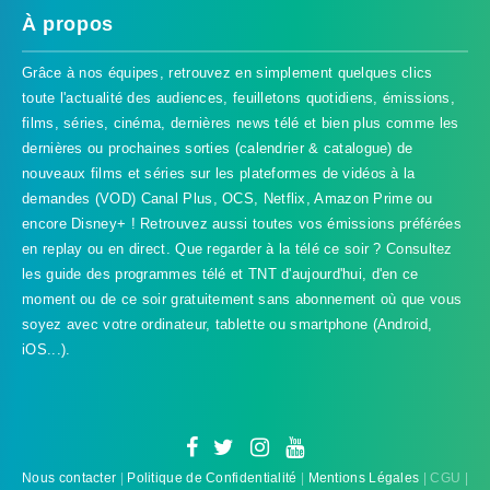
À propos
Grâce à nos équipes, retrouvez en simplement quelques clics
toute l'actualité des audiences, feuilletons quotidiens, émissions,
films, séries, cinéma, dernières news télé et bien plus comme les
dernières ou prochaines sorties (calendrier & catalogue) de
nouveaux films et séries sur les plateformes de vidéos à la
demandes (VOD) Canal Plus, OCS, Netflix, Amazon Prime ou
encore Disney+ ! Retrouvez aussi toutes vos émissions préférées
en replay ou en direct. Que regarder à la télé ce soir ? Consultez
les guide des programmes télé et TNT d'aujourd'hui, d'en ce
TVProgramme respecte votre vie
moment ou de ce soir gratuitement sans abonnement où que vous
privée
soyez avec votre ordinateur, tablette ou smartphone (Android,
iOS...).
TVProgramme utilise des Cookies dans le but de traiter
des données relatives à votre navigation afin
d'améliorer votre expérience en tant qu'utilisateur.
Personnaliser les cookies
Accepter
Nous contacter
|
Politique de Confidentialité
|
Mentions Légales
| CGU |