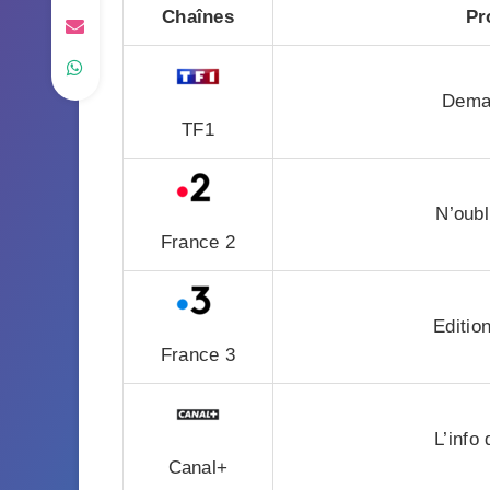
Chaînes
Pr
Demai
TF1
N’oubl
France 2
Editio
France 3
L’info
Canal+