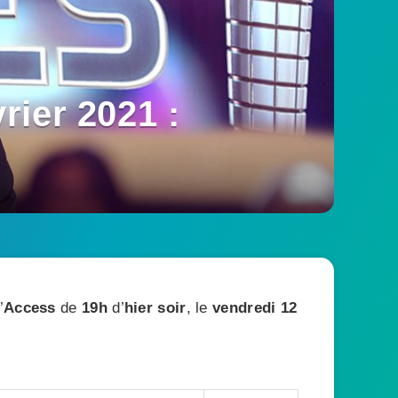
rier 2021 :
’
Access
de
19h
d’
hier soir
, le
vendredi 12