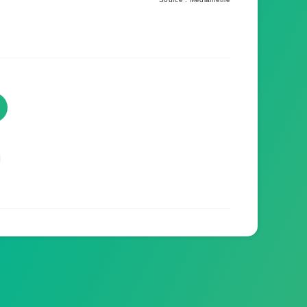
TVProgramme respecte votre
vie privée
TVProgramme utilise des Cookies dans le but
de traiter des données relatives à votre
navigation afin d'améliorer votre expérience en
tant qu'utilisateur.
Personnaliser les cookies