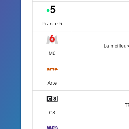
France 5
La meilleur
M6
Arte
T
C8