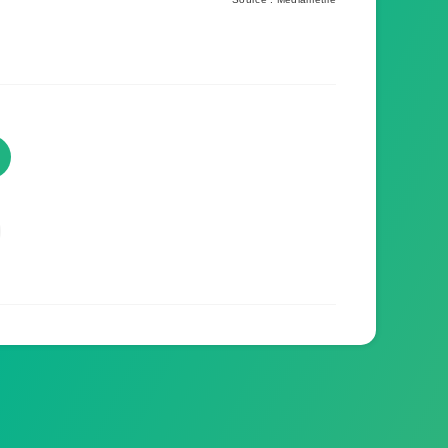
TVProgramme respecte votre
vie privée
TVProgramme utilise des Cookies dans le but
de traiter des données relatives à votre
navigation afin d'améliorer votre expérience en
tant qu'utilisateur.
Personnaliser les cookies