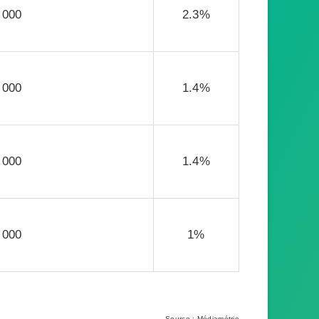
 000
2.3%
 000
1.4%
 000
1.4%
 000
1%
Source : Médiamétrie