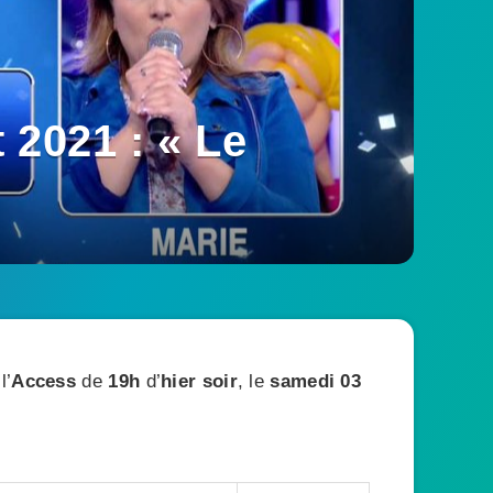
 2021 : « Le
l’
Access
de
19h
d’
hier soir
, le
samedi 03