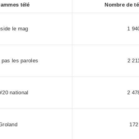
rammes télé
Nombre de té
nside le mag
1 94
 pas les paroles
2 21
/20 national
2 47
Groland
172