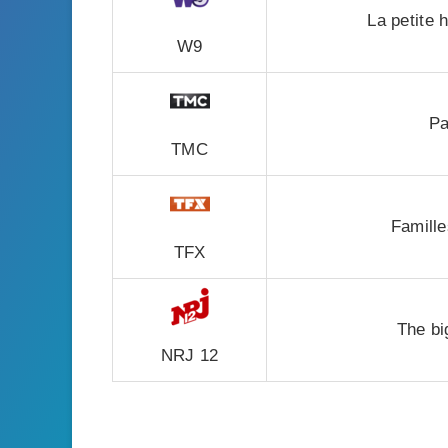
La petite 
W9
P
TMC
Famill
TFX
The bi
NRJ 12