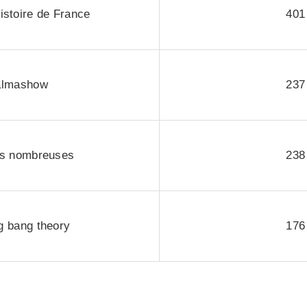
histoire de France
401
almashow
237
es nombreuses
238
g bang theory
176