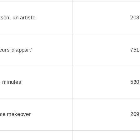
son, un artiste
203
urs d’appart’
751
 minutes
530
me makeover
209