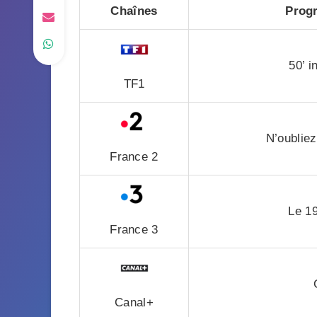
Chaînes
Prog
50’ i
TF1
N’oubliez
France 2
Le 19
France 3
Canal+