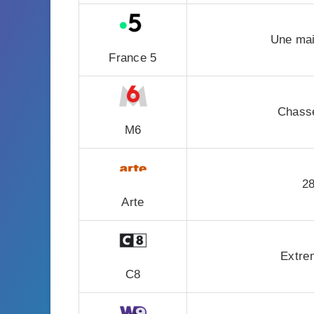
Une mai
France 5
Chasse
M6
28
Arte
Extre
C8