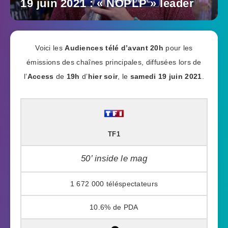
19 juin 2021 : « NOPLP » leader
Voici les
Audiences télé
d’avant 20h
pour les
émissions des chaînes principales, diffusées lors de
l’
Access
de
19h
d’
hier soir
, le
samedi 19 juin 2021
.
TF1
50’ inside le mag
1 672 000
10.6%