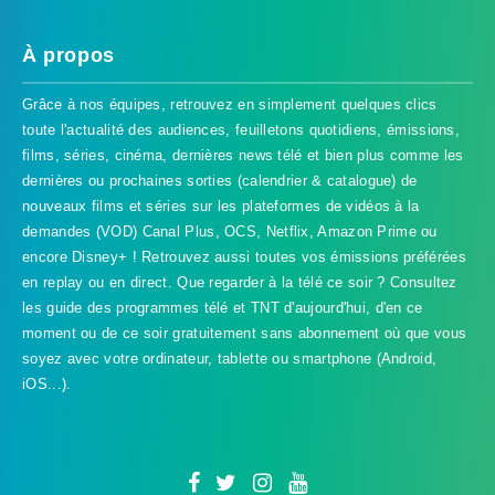
À propos
Grâce à nos équipes, retrouvez en simplement quelques clics
toute l'actualité des audiences, feuilletons quotidiens, émissions,
films, séries, cinéma, dernières news télé et bien plus comme les
dernières ou prochaines sorties (calendrier & catalogue) de
nouveaux films et séries sur les plateformes de vidéos à la
demandes (VOD) Canal Plus, OCS, Netflix, Amazon Prime ou
encore Disney+ ! Retrouvez aussi toutes vos émissions préférées
en replay ou en direct. Que regarder à la télé ce soir ? Consultez
les guide des programmes télé et TNT d'aujourd'hui, d'en ce
TVProgramme respecte votre vie
moment ou de ce soir gratuitement sans abonnement où que vous
privée
soyez avec votre ordinateur, tablette ou smartphone (Android,
iOS...).
TVProgramme utilise des Cookies dans le but de traiter
des données relatives à votre navigation afin
d'améliorer votre expérience en tant qu'utilisateur.
Personnaliser les cookies