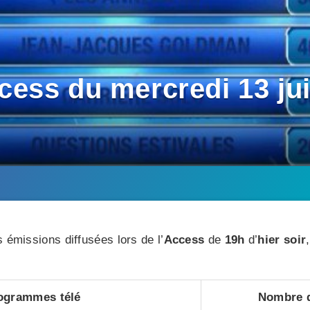
ss du mercredi 13 juil
 émissions diffusées lors de l’
Access
de
19h
d’
hier soir
ogrammes télé
Nombre d