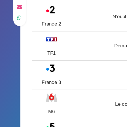
N’oubl
France 2
Demai
TF1
France 3
Le c
M6