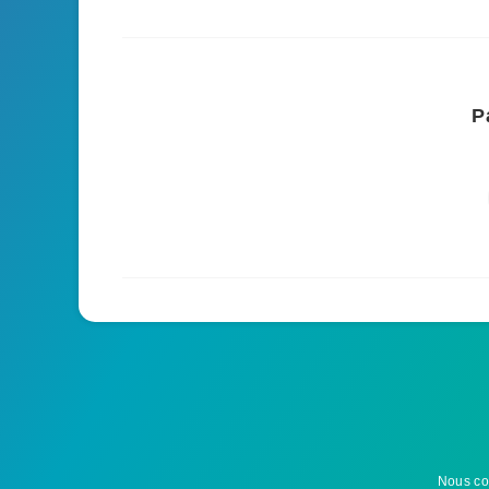
P
Nous co