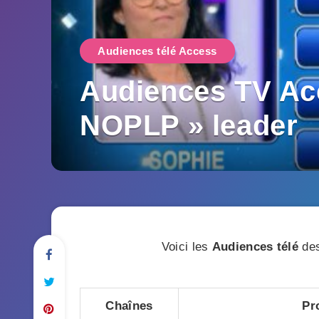
Audiences télé Access
Audiences TV Acce
NOPLP » leader
Voici les
Audiences télé
des
Chaînes
Pr