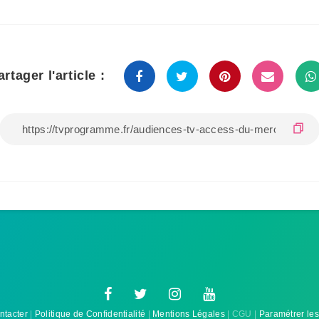
artager l'article :
ntacter
|
Politique de Confidentialité
|
Mentions Légales
| CGU |
Paramétrer les