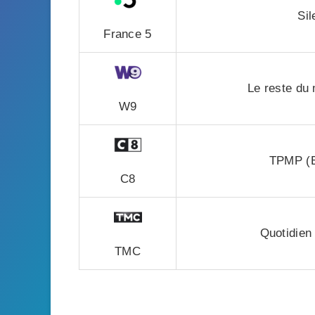
Si
France 5
Le reste du
W9
TPMP (Be
C8
Quotidien 
TMC