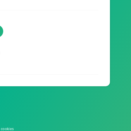
TVProgramme respecte votre
vie privée
TVProgramme utilise des Cookies dans le but
de traiter des données relatives à votre
navigation afin d'améliorer votre expérience en
tant qu'utilisateur.
Personnaliser les cookies
 cookies