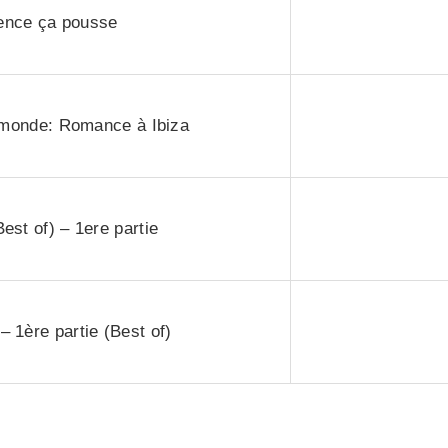
lence ça pousse
 monde: Romance à Ibiza
st of) – 1ere partie
– 1ère partie (Best of)