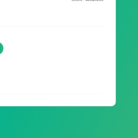
TVProgramme respecte votre
vie privée
TVProgramme utilise des Cookies dans le but
de traiter des données relatives à votre
navigation afin d'améliorer votre expérience en
tant qu'utilisateur.
Personnaliser les cookies