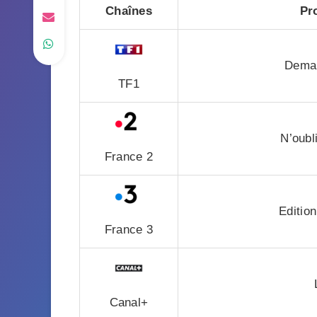
Chaînes
Pr
Demai
TF1
N’oubl
France 2
Edition
France 3
Canal+