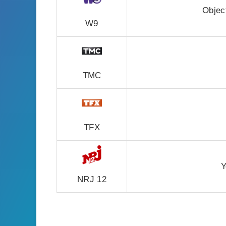
Objec
W9
TMC
TFX
Y
NRJ 12