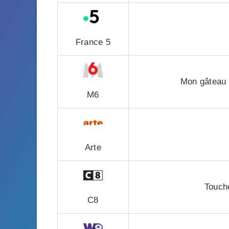
France 5
Mon gâteau e
M6
Arte
Touch
C8