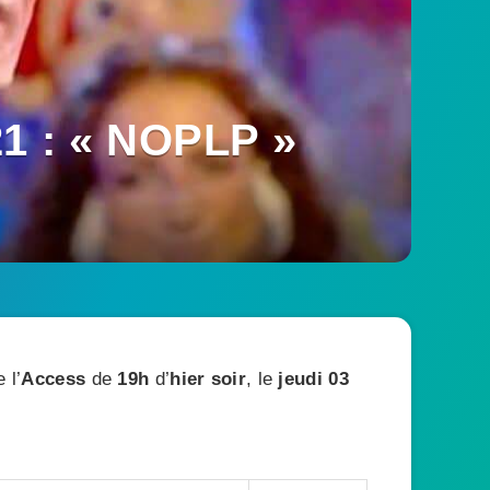
21 : « NOPLP »
 l’
Access
de
19h
d’
hier soir
, le
jeudi 03