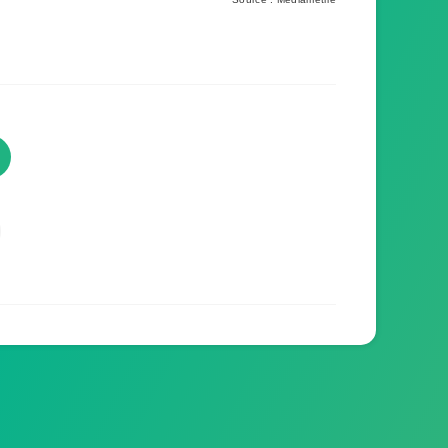
TVProgramme respecte votre
vie privée
TVProgramme utilise des Cookies dans le but
de traiter des données relatives à votre
navigation afin d'améliorer votre expérience en
tant qu'utilisateur.
Personnaliser les cookies