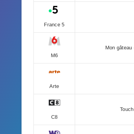
France 5
Mon gâteau e
M6
Arte
Touch
C8