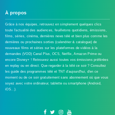
À propos
Grâce à nos équipes, retrouvez en simplement quelques clics
toute l'actualité des audiences, feuilletons quotidiens, émissions,
films, séries, cinéma, dernières news télé et bien plus comme les
dernières ou prochaines sorties (calendrier & catalogue) de
nouveaux films et séries sur les plateformes de vidéos à la
demandes (VOD) Canal Plus, OCS, Netflix, Amazon Prime ou
encore Disney+ ! Retrouvez aussi toutes vos émissions préférées
en replay ou en direct. Que regarder à la télé ce soir ? Consultez
les guide des programmes télé et TNT d'aujourd'hui, d'en ce
TVProgramme respecte votre vie
moment ou de ce soir gratuitement sans abonnement où que vous
privée
soyez avec votre ordinateur, tablette ou smartphone (Android,
iOS...).
TVProgramme utilise des Cookies dans le but de traiter
des données relatives à votre navigation afin
d'améliorer votre expérience en tant qu'utilisateur.
Personnaliser les cookies