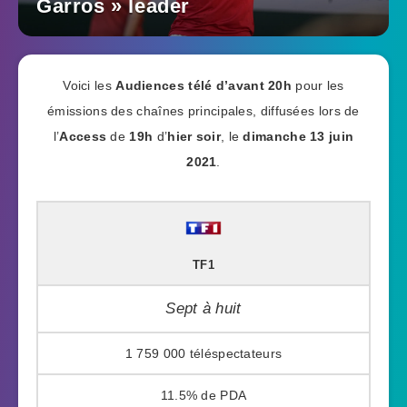
Garros » leader
Voici les
Audiences télé
d’avant 20h
pour les
émissions des chaînes principales, diffusées lors de
l’
Access
de
19h
d’
hier soir
, le
dimanche 13 juin
2021
.
TF1
Sept à huit
1 759 000
11.5%