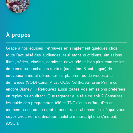
À propos
Grâce à nos équipes, retrouvez en simplement quelques clics
toute l'actualité des audiences, feuilletons quotidiens, émissions,
films, séries, cinéma, dernières news télé et bien plus comme les
dernières ou prochaines sorties (calendrier & catalogue) de
nouveaux films et séries sur les plateformes de vidéos à la
demandes (VOD) Canal Plus, OCS, Netflix, Amazon Prime ou
encore Disney+ ! Retrouvez aussi toutes vos émissions préférées
en replay ou en direct. Que regarder à la télé ce soir ? Consultez
les guide des programmes télé et TNT d'aujourd'hui, d'en ce
TVProgramme respecte votre vie
moment ou de ce soir gratuitement sans abonnement où que vous
privée
soyez avec votre ordinateur, tablette ou smartphone (Android,
iOS...).
TVProgramme utilise des Cookies dans le but de traiter
des données relatives à votre navigation afin