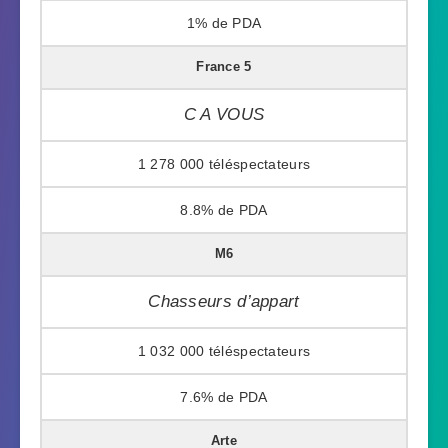
1%
France 5
C A VOUS
1 278 000
8.8%
M6
Chasseurs d’appart
1 032 000
7.6%
Arte