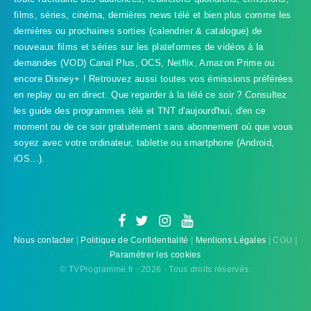
films, séries, cinéma, dernières news télé et bien plus comme les
dernières ou prochaines sorties (calendrier & catalogue) de
nouveaux films et séries sur les plateformes de vidéos à la
demandes (VOD) Canal Plus, OCS, Netflix, Amazon Prime ou
encore Disney+ ! Retrouvez aussi toutes vos émissions préférées
en replay ou en direct. Que regarder à la télé ce soir ? Consultez
les guide des programmes télé et TNT d'aujourd'hui, d'en ce
TVProgramme respecte votre vie
moment ou de ce soir gratuitement sans abonnement où que vous
privée
soyez avec votre ordinateur, tablette ou smartphone (Android,
iOS...).
TVProgramme utilise des Cookies dans le but de traiter
des données relatives à votre navigation afin
d'améliorer votre expérience en tant qu'utilisateur.
Personnaliser les cookies
Accepter
Nous contacter
|
Politique de Confidentialité
|
Mentions Légales
| CGU |
Paramétrer les cookies
© TVProgramme.fr · 2026 · Tous droits réservés.
Refuser