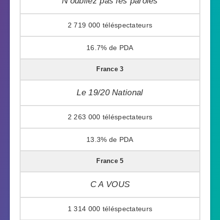
N’oubliez pas les paroles
2 719 000
16.7%
France 3
Le 19/20 National
2 263 000
13.3%
France 5
C A VOUS
1 314 000