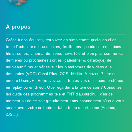
À propos
Grâce à nos équipes, retrouvez en simplement quelques clics
toute l'actualité des audiences, feuilletons quotidiens, émissions,
films, séries, cinéma, dernières news télé et bien plus comme les
dernières ou prochaines sorties (calendrier & catalogue) de
nouveaux films et séries sur les plateformes de vidéos à la
demandes (VOD) Canal Plus, OCS, Netflix, Amazon Prime ou
encore Disney+ ! Retrouvez aussi toutes vos émissions préférées
en replay ou en direct. Que regarder à la télé ce soir ? Consultez
les guide des programmes télé et TNT d'aujourd'hui, d'en ce
TVProgramme respecte votre vie
moment ou de ce soir gratuitement sans abonnement où que vous
privée
soyez avec votre ordinateur, tablette ou smartphone (Android,
iOS...).
TVProgramme utilise des Cookies dans le but de traiter
des données relatives à votre navigation afin
d'améliorer votre expérience en tant qu'utilisateur.