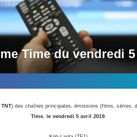
me Time du vendredi 5 
 TNT
) des chaînes principales, émissions (films, séries
Time
,
le vendredi 5 avril 2019
.
Koh-Lanta (TF1)