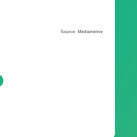
Source: Médiamétrie
TVProgramme respecte votre