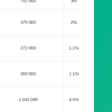
752 000
3%
475 000
2%
272 000
1.1%
260 000
1.1%
1 042 000
4.4%