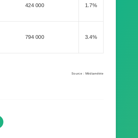
424 000
1.7%
794 000
3.4%
Source : Médiamétrie