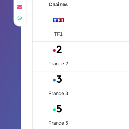
Chaînes
TF1
France 2
France 3
France 5