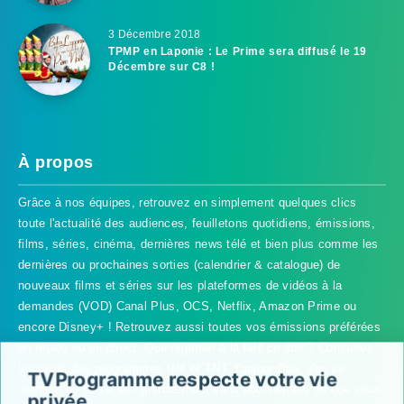
3 Décembre 2018
TPMP en Laponie : Le Prime sera diffusé le 19
Décembre sur C8 !
À propos
Grâce à nos équipes, retrouvez en simplement quelques clics
toute l'actualité des audiences, feuilletons quotidiens, émissions,
films, séries, cinéma, dernières news télé et bien plus comme les
dernières ou prochaines sorties (calendrier & catalogue) de
nouveaux films et séries sur les plateformes de vidéos à la
demandes (VOD) Canal Plus, OCS, Netflix, Amazon Prime ou
encore Disney+ ! Retrouvez aussi toutes vos émissions préférées
en replay ou en direct. Que regarder à la télé ce soir ? Consultez
les guide des programmes télé et TNT d'aujourd'hui, d'en ce
TVProgramme respecte votre vie
moment ou de ce soir gratuitement sans abonnement où que vous
privée