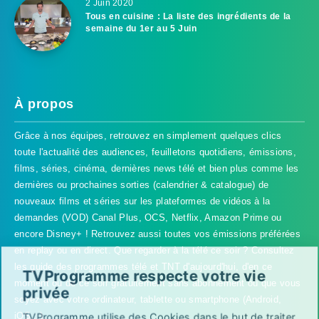
2 Juin 2020
Tous en cuisine : La liste des ingrédients de la
semaine du 1er au 5 Juin
À propos
Grâce à nos équipes, retrouvez en simplement quelques clics
toute l'actualité des audiences, feuilletons quotidiens, émissions,
films, séries, cinéma, dernières news télé et bien plus comme les
dernières ou prochaines sorties (calendrier & catalogue) de
nouveaux films et séries sur les plateformes de vidéos à la
demandes (VOD) Canal Plus, OCS, Netflix, Amazon Prime ou
encore Disney+ ! Retrouvez aussi toutes vos émissions préférées
en replay ou en direct. Que regarder à la télé ce soir ? Consultez
les guide des programmes télé et TNT d'aujourd'hui, d'en ce
TVProgramme respecte votre vie
moment ou de ce soir gratuitement sans abonnement où que vous
privée
soyez avec votre ordinateur, tablette ou smartphone (Android,
iOS...).
TVProgramme utilise des Cookies dans le but de traiter