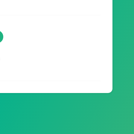
TVProgramme respecte votre
vie privée
TVProgramme utilise des Cookies dans le but
de traiter des données relatives à votre
navigation afin d'améliorer votre expérience en
tant qu'utilisateur.
Personnaliser les cookies