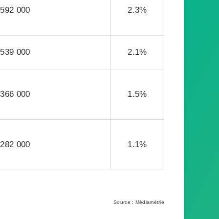
592 000
2.3%
539 000
2.1%
366 000
1.5%
282 000
1.1%
Source : Médiamétrie