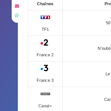
Chaînes
Pr
50
TF1
N’oubl
France 2
Le
France 3
Can
Canal+