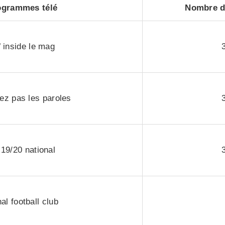
ogrammes télé
Nombre de
’ inside le mag
iez pas les paroles
 19/20 national
al football club