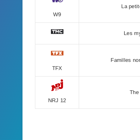
La petit
W9
Les my
Familles no
TFX
The 
NRJ 12